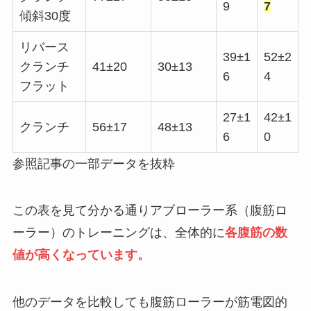
9
7
傾斜30度
リバース
39±1
52±2
クランチ
41±20
30±13
6
4
フラット
27±1
42±1
クランチ
56±17
48±13
6
0
参照記事の一部データを抜粋
この表を見て分かる通りアブローラー系（腹筋ロ
ーラー）のトレーニングは、全体的に
各腹筋の数
値が高くなっています。
他のデータを比較しても腹筋ローラーが筋電図的