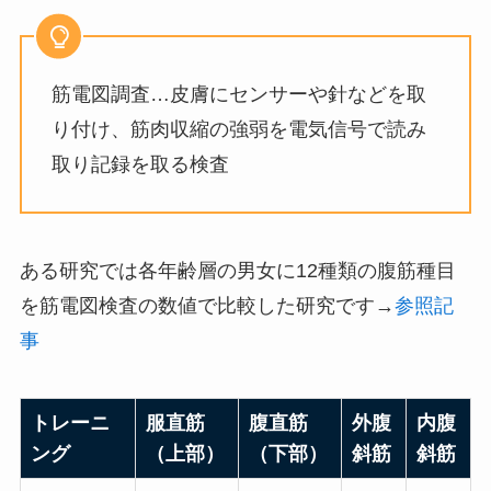
筋電図調査…皮膚にセンサーや針などを取
り付け、筋肉収縮の強弱を電気信号で読み
取り記録を取る検査
ある研究では各年齢層の男女に12種類の腹筋種目
を筋電図検査の数値で比較した研究です→
参照記
事
トレーニ
服直筋
腹直筋
外腹
内腹
ング
（上部）
（下部）
斜筋
斜筋