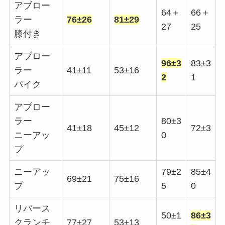
アブロー
64＋
66＋
ラー
76±26
81±29
27
25
膝付き
アブロー
96±3
83±3
ラー
41±11
53±16
2
1
パイク
アブロー
ラー
80±3
41±18
45±12
72±3
ニーアッ
0
プ
ニーアッ
79±2
85±4
69±21
75±16
プ
5
0
リバース
50±1
86±3
クランチ
77±27
53±13